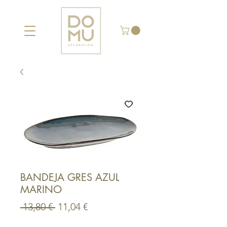
BANDEJA GRES AZUL
MARINO
Precio
Precio
 13,80 € 
11,04 €
de