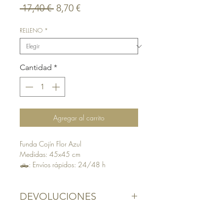
Precio
Precio
 17,40 € 
8,70 €
de
RELLENO
*
oferta
Cantidad
*
Agregar al carrito
Funda Cojín Flor Azul
Medidas: 45x45 cm
🛻
: Envíos rápidos: 24/48 h
✉️
Envíos gratis: A partir de 30€
DEVOLUCIONES
En DOMU, la satisfacción de