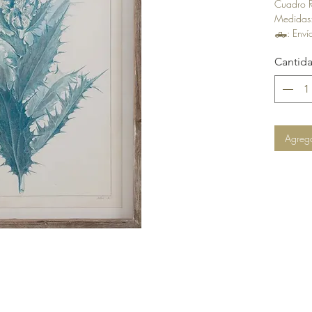
Cuadro 
Medidas
🛻
: Env
✉️
Envíos
Cantid
Agrega