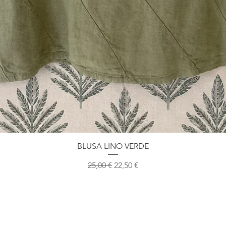
BLUSA LINO VERDE
Precio
Precio de oferta
25,00 €
22,50 €