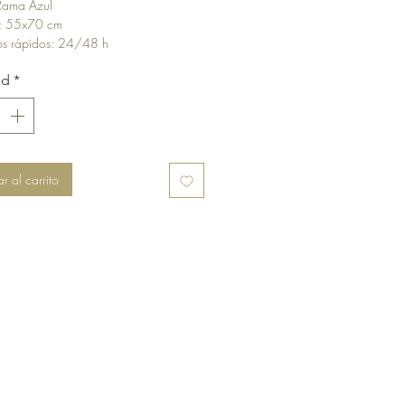
Rama Azul
oferta
: 55x70 cm
íos rápidos: 24/48 h
 gratis: A partir de 30€
ad
*
r al carrito