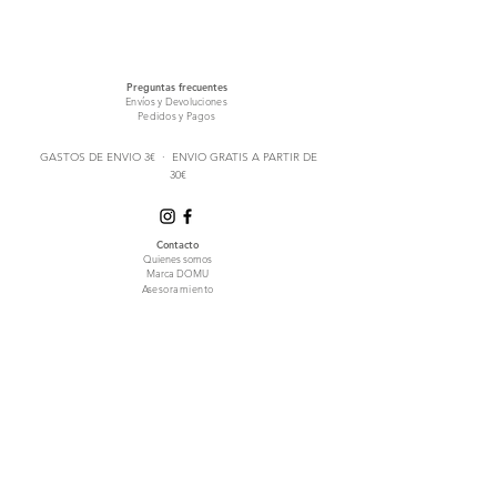
Preguntas frecuentes
Envíos y Devoluciones
Pedidos y Pagos
GASTOS DE ENVIO 3€ · ENVIO GRATIS A PARTIR DE
30€
Contacto
Quienes somos
Marca DOMU
Asesoramiento
Política de venta
Términos y condiciones