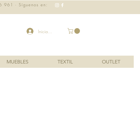
6 961 · Síguenos en:
Iniciar sesión
MUEBLES
TEXTIL
OUTLET