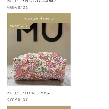
NECESER PUNTO CUADROS
Precio
Precio de oferta
9,00 €
8,10 €
Agregar al carrito
NOVEDAD
NECESER FLORES ROSA
Precio
Precio de oferta
9,00 €
8,10 €