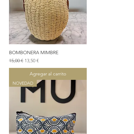
BOMBONERA MIMBRE
Precio
Precio de oferta
15,00 €
13,50 €
Agregar al carrito
NOVEDAD