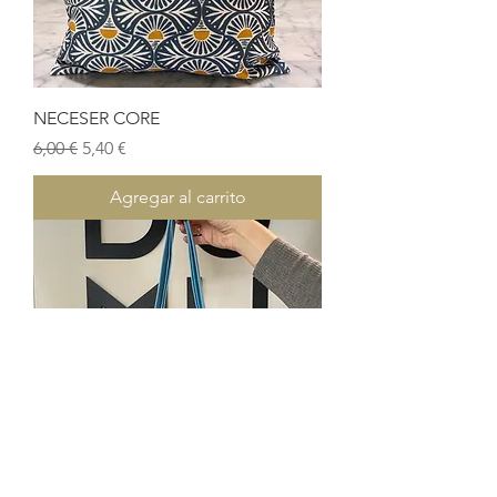
NECESER CORE
Precio
Precio de oferta
6,00 €
5,40 €
Agregar al carrito