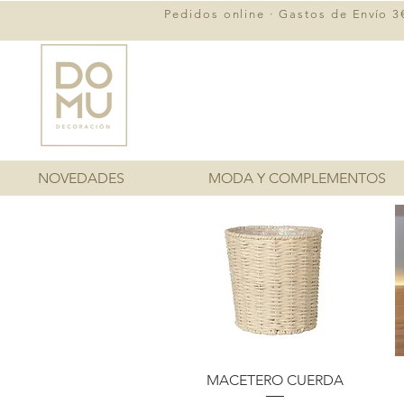
Pedidos online · Gastos de
Envío
3€
NOVEDADES
MODA Y COMPLEMENTOS
Vista rápida
MACETERO CUERDA