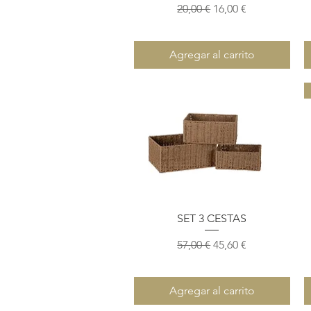
Precio
Precio de oferta
20,00 €
16,00 €
Agregar al carrito
Vista rápida
SET 3 CESTAS
Precio
Precio de oferta
57,00 €
45,60 €
Agregar al carrito