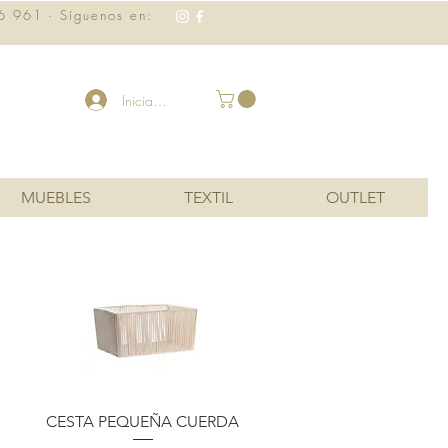
6 961 · Síguenos en:
Iniciar sesión
MUEBLES
TEXTIL
OUTLET
Vista rápida
CESTA PEQUEÑA CUERDA