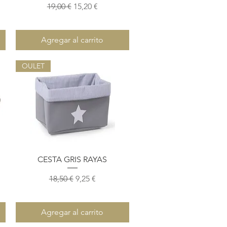
ta
Precio
Precio de oferta
19,00 €
15,20 €
Agregar al carrito
OULET
Vista rápida
CESTA GRIS RAYAS
Precio
Precio de oferta
18,50 €
9,25 €
ta
Agregar al carrito