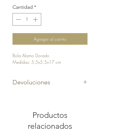
Cantidad
*
Agregar al carrito
Bola Alamo Dorado
Medidas: 5,5x5,5x17 cm
Devoluciones
Puedes solicitar la devolución de
tu artículo siempre .
El plazo para realizar la
Productos
devolución es de 15 días
relacionados
naturales desde la fecha de
compra.