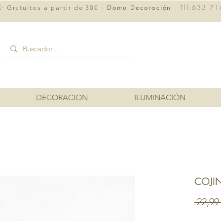
· Domu Decoración
· Tlf:633 71
· Gratuitos a partir de 30€
DECORACION
ILUMINACIÓN
COJI
 22,99 