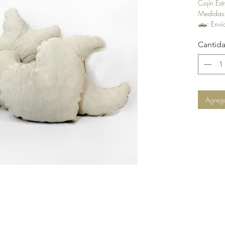
Cojín Est
Medidas
🛻
: Env
✉️
Envíos
Cantid
Agrega