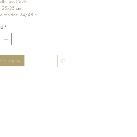
rella Lino Crudo
oferta
: 25x25 cm
íos rápidos: 24/48 h
 gratis: A partir de 30€
ad
*
r al carrito