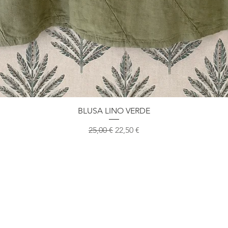
BLUSA LINO VERDE
Precio
Precio de oferta
25,00 €
22,50 €